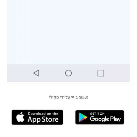
נעשה ב ❤ על ידי סקולי
כניסה למערכת